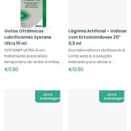
Gotas Oftálmicas
Lágrima Artificial – Vidisan
Lubrificantes Systane
com EctoinUnidoses 20*
Ultra 10 ml
0,5 ml
SYSTANE® ULTRA é um
Dos laboratórios da Bausch &
tratamento para alívio
Lomb esta é a solução
temporário do ardor e irritaç...
indicada para aliviar e ...
€
11.50
€
13.50
Nova
Nova
Embalagem
Embalagem