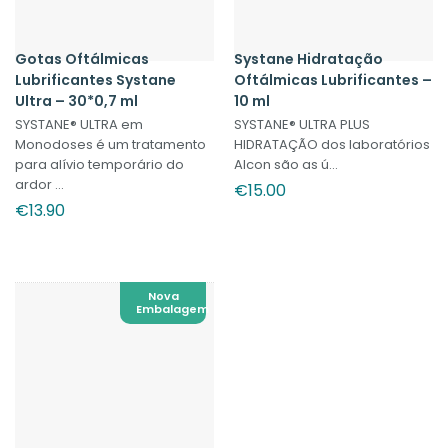
Gotas Oftálmicas
Systane Hidratação
Lubrificantes Systane
Oftálmicas Lubrificantes –
Ultra – 30*0,7 ml
10 ml
SYSTANE® ULTRA em
SYSTANE® ULTRA PLUS
Monodoses é um tratamento
HIDRATAÇÃO dos laboratórios
para alívio temporário do
Alcon são as ú...
ardor ...
€
15.00
€
13.90
Nova
Embalagem