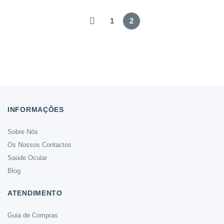
€89.00.
€80.00.
1
2
INFORMAÇÕES
Sobre Nós
Os Nossos Contactos
Saúde Ocular
Blog
ATENDIMENTO
Guia de Compras