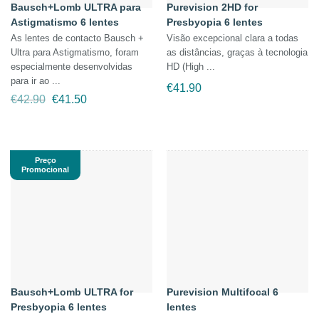
Bausch+Lomb ULTRA para
Purevision 2HD for
Astigmatismo 6 lentes
Presbyopia 6 lentes
As lentes de contacto Bausch +
Visão excepcional clara a todas
Ultra para Astigmatismo, foram
as distâncias, graças à tecnologia
especialmente desenvolvidas
HD (High ...
para ir ao ...
€
41.90
O
O
€
42.90
€
41.50
preço
preço
original
atual
era:
é:
€42.90.
€41.50.
Preço
Promocional
Bausch+Lomb ULTRA for
Purevision Multifocal 6
Presbyopia 6 lentes
lentes