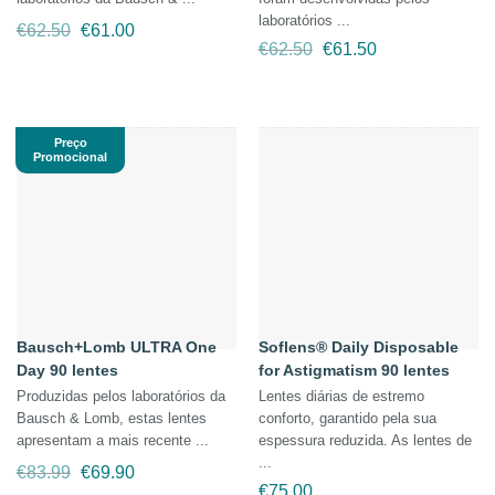
laboratórios ...
O
O
€
62.50
€
61.00
preço
preço
O
O
€
62.50
€
61.50
original
atual
preço
preço
era:
é:
original
atual
€62.50.
€61.00.
era:
é:
€62.50.
€61.50.
Preço
Promocional
Bausch+Lomb ULTRA One
Soflens® Daily Disposable
Day 90 lentes
for Astigmatism 90 lentes
Produzidas pelos laboratórios da
Lentes diárias de estremo
Bausch & Lomb, estas lentes
conforto, garantido pela sua
apresentam a mais recente ...
espessura reduzida. As lentes de
...
O
O
€
83.99
€
69.90
preço
preço
€
75.00