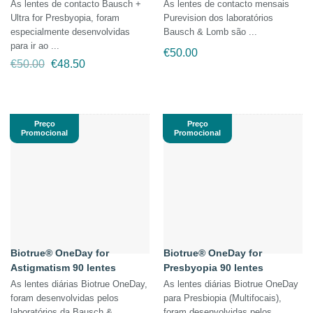
As lentes de contacto Bausch +
As lentes de contacto mensais
Ultra for Presbyopia, foram
Purevision dos laboratórios
especialmente desenvolvidas
Bausch & Lomb são ...
para ir ao ...
€
50.00
O
O
€
50.00
€
48.50
preço
preço
original
atual
era:
é:
€50.00.
€48.50.
Preço
Preço
Promocional
Promocional
Biotrue® OneDay for
Biotrue® OneDay for
Astigmatism 90 lentes
Presbyopia 90 lentes
As lentes diárias Biotrue OneDay,
As lentes diárias Biotrue OneDay
foram desenvolvidas pelos
para Presbiopia (Multifocais),
laboratórios da Bausch & ...
foram desenvolvidas pelos