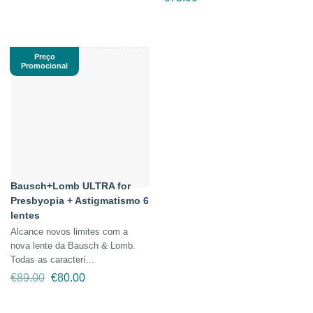
original
atual
era:
é:
€83.99.
€69.90.
Preço
Promocional
Bausch+Lomb ULTRA for
Presbyopia + Astigmatismo 6
lentes
Alcance novos limites com a
nova lente da Bausch & Lomb.
Todas as caracterí...
O
O
€
89.00
€
80.00
preço
preço
original
atual
era:
é: