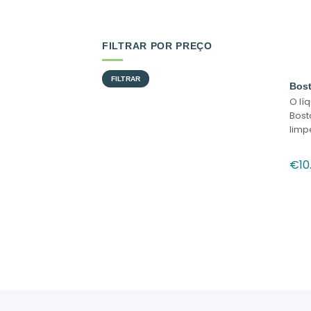
FILTRAR POR PREÇO
Preço
Preço
FILTRAR
mínimo
máximo
Bost
O lí
Bost
limp
€
10