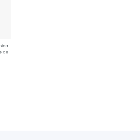
nica
 e de