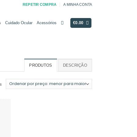
REPETIR COMPRA
A MINHA CONTA
s
Cuidado Ocular
Acessórios
€
0.00
PRODUTOS
DESCRIÇÃO
Ordenado
s
por
preço:
menor
para
maior