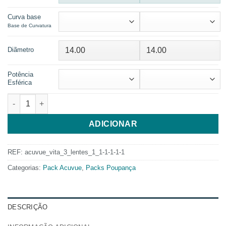
Curva base
Base de Curvatura
Diãmetro
Potência
Esférica
Quantidade de 2 Cx Acuvue Vita 3 lentes + Renu Advanced 300 ML
ADICIONAR
REF:
acuvue_vita_3_lentes_1_1-1-1-1-1
Categorias:
Pack Acuvue
,
Packs Poupança
DESCRIÇÃO