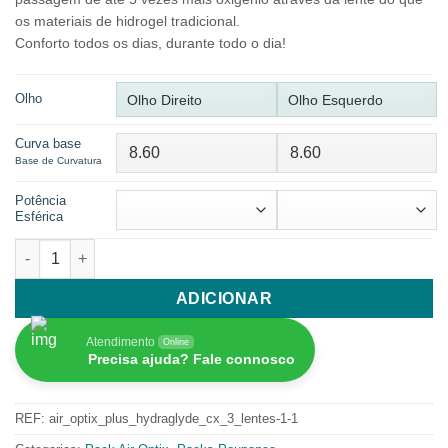
os materiais de hidrogel tradicional.
Conforto todos os dias, durante todo o dia!
Olho
Olho Direito
Olho Esquerdo
Curva base
Base de Curvatura
Potência
Esférica
Quantidade de 2Cx AIR OPTIX Plus HydraGlyde 3 lentes + Solução
ADICIONAR
Atendimento
Online
Precisa ajuda? Fale connosco
REF:
air_optix_plus_hydraglyde_cx_3_lentes-1-1