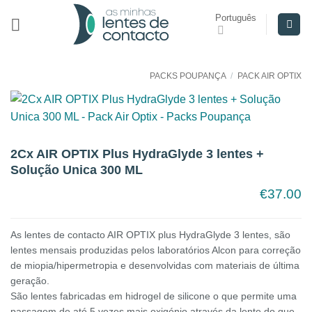
Skip
Português
to
content
PACKS POUPANÇA
/
PACK AIR OPTIX
2Cx AIR OPTIX Plus HydraGlyde 3 lentes +
Solução Unica 300 ML
€
37.00
As lentes de contacto AIR OPTIX plus HydraGlyde 3 lentes, são
lentes mensais produzidas pelos laboratórios Alcon para correção
de miopia/hipermetropia e desenvolvidas com materiais de última
geração.
São lentes fabricadas em hidrogel de silicone o que permite uma
passagem de até 5 vezes mais oxigénio através da lente do que