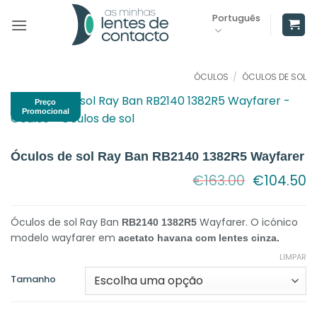
Skip
Português
to
content
ÓCULOS
/
ÓCULOS DE SOL
Preço
Promocional
Óculos de sol Ray Ban RB2140 1382R5 Wayfarer
O
O
€
163.00
€
104.50
preço
p
original
a
era:
é:
Óculos de sol Ray Ban
Wayfarer. O icónico
RB2140 1382R5
€163.00.
€
modelo wayfarer em
acetato havana com lentes cinza.
LIMPAR
Tamanho