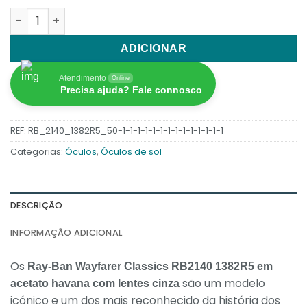
Quantidade de Óculos de sol Ray Ban RB2140 1382R5 Wayf
ADICIONAR
Atendimento
Online
Precisa ajuda? Fale connosco
REF:
RB_2140_1382R5_50-1-1-1-1-1-1-1-1-1-1-1-1-1-1
Categorias:
Óculos
,
Óculos de sol
DESCRIÇÃO
INFORMAÇÃO ADICIONAL
Os
Ray-Ban Wayfarer Classics RB2140 1382R5 em
são um modelo
acetato havana com lentes cinza
icónico e um dos mais reconhecido da história dos