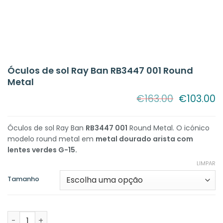
Óculos de sol Ray Ban RB3447 001 Round
Metal
O
O
€
163.00
€
103.00
preço
p
original
a
era:
é:
Óculos de sol Ray Ban
RB3447 001
Round Metal. O icónico
€163.00.
€
modelo round metal em
metal dourado arista com
lentes verdes G-15.
LIMPAR
Tamanho
Quantidade de Óculos de sol Ray Ban RB3447 001 Round 