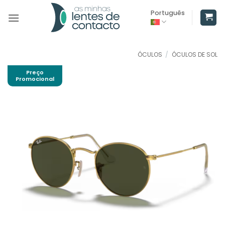
Skip
Português
to
content
ÓCULOS
/
ÓCULOS DE SOL
Preço
Promocional