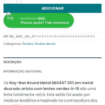
ADICIONAR
Atendimento
Online
Precisa ajuda? Fale connosco
REF:
RB_3447_001_47-1-1-1-1-1-1-1-1-1-1-1-1-1-1-1-1-1-1-1-1-1-1-1
Categorias:
Óculos
,
Óculos de sol
DESCRIÇÃO
INFORMAÇÃO ADICIONAL
Os
Ray-Ban Round Metal RB3447 001 em metal
dourado arista com lentes verdes G-15
são uma
linha totalmente retrô. Este estilo foi usado por
músicos lendários e inspirado na contracultura dos