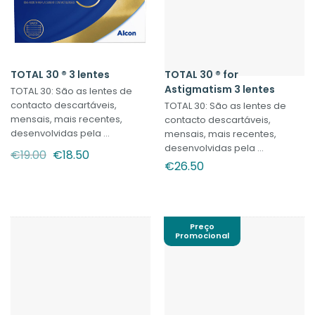
TOTAL 30 ® 3 lentes
TOTAL 30 ® for
Astigmatism 3 lentes
TOTAL 30: São as lentes de
contacto descartáveis,
TOTAL 30: São as lentes de
mensais, mais recentes,
contacto descartáveis,
desenvolvidas pela ...
mensais, mais recentes,
desenvolvidas pela ...
O
O
€
19.00
€
18.50
preço
preço
€
26.50
original
atual
era:
é:
€19.00.
€18.50.
Preço
Promocional