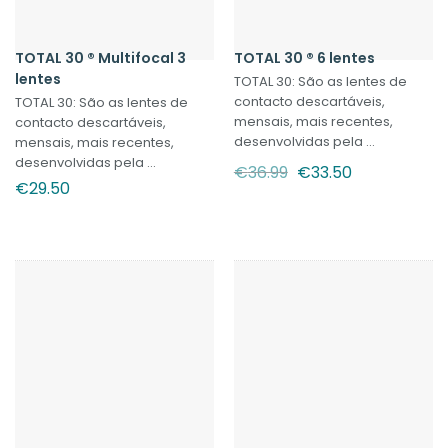
TOTAL 30 ® Multifocal 3
TOTAL 30 ® 6 lentes
lentes
TOTAL 30: São as lentes de
contacto descartáveis,
TOTAL 30: São as lentes de
mensais, mais recentes,
contacto descartáveis,
desenvolvidas pela ...
mensais, mais recentes,
desenvolvidas pela ...
O
O
€
36.99
€
33.50
preço
preço
€
29.50
original
atual
era:
é:
€36.99.
€33.50.