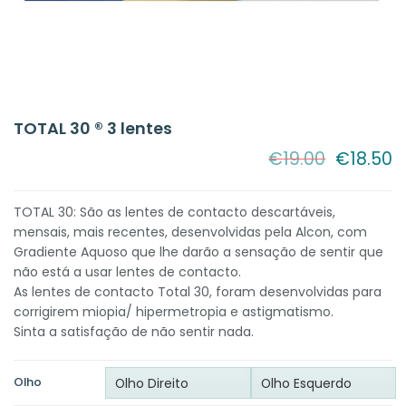
TOTAL 30 ® 3 lentes
O
O
€
19.00
€
18.50
preço
p
original
a
era:
é:
TOTAL 30: São as lentes de contacto descartáveis,
€19.00.
€
mensais, mais recentes, desenvolvidas pela Alcon, com
Gradiente Aquoso que lhe darão a sensação de sentir que
não está a usar lentes de contacto.
As lentes de contacto Total 30, foram desenvolvidas para
corrigirem miopia/ hipermetropia e astigmatismo.
Sinta a satisfação de não sentir nada.
Olho
Olho Direito
Olho Esquerdo